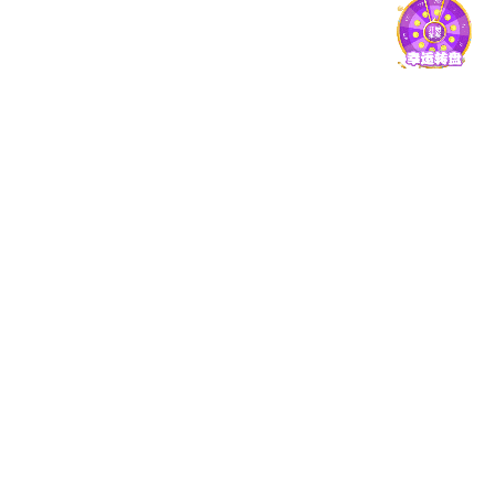
阿利松迎战摩洛哥出击时机将直接影响防
在世界杯的绿茵舞台上，门将这个位置往往承载着
球队最后的防线与最...
2026-07-19